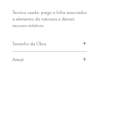
Técnica usada:
prego e linha associados
a elementos da natureza e demais
recursos artísticos
Tamanho da Obra
(70 x 55cm)
Artesã
Xuxu Neffa
Faça parte de nossa lista de emails
Assine Já