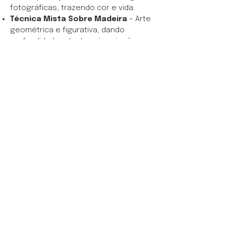
fotográficas, trazendo cor e vida.
Técnica Mista Sobre Madeira
– Arte
geométrica e figurativa, dando
profundidade e textura às criações.
String Art
– Composições
detalhadas utilizando linhas e pregos,
resultando em obras únicas.
Aquarela
- É a arte da fluidez e da
transparência, onde cores se
encontram e se dissolvem, criando
composições leves e cheias de
movimento
Conheça o Portfólio Completo!