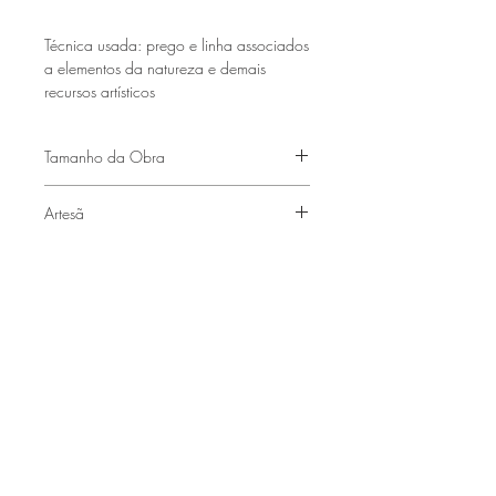
Técnica usada:
prego e linha associados
a elementos da natureza e demais
recursos artísticos
Tamanho da Obra
( 1,20 x 80 cm )
Artesã
Xuxu Neffa
Faça parte de nossa lista de emails
Assine Já