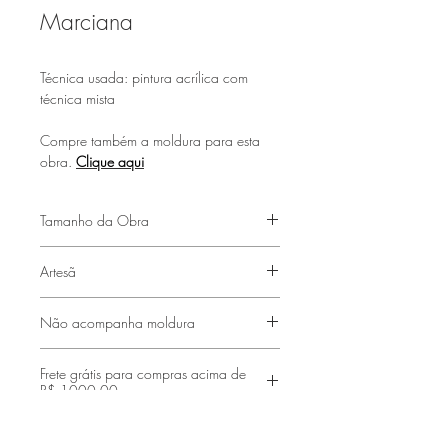
Marciana
Técnica usada: pintura acrílica com
técnica mista
Compre também a moldura para esta
obra.
Clique aqui
Tamanho da Obra
(50x65cm)
Artesã
Xuxu Neffa
Não acompanha moldura
Frete grátis para compras acima de
R$ 1000,00