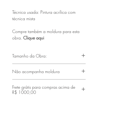
Técnica usada: Pintura acrílica com
técnica mista
Compre também a moldura para esta
obra.
Clique aqui
Tamanho da Obra:
(33x41 cm)
Não acompanha moldura
Frete grátis para compras acima de
R$ 1000,00
Faça parte de nossa lista de emails