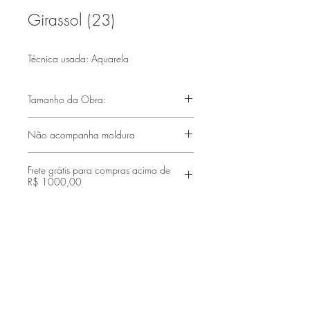
Girassol (23)
Técnica usada: Aquarela
Tamanho da Obra:
(420x297mm)
Não acompanha moldura
Frete grátis para compras acima de
R$ 1000,00
Faça parte de nossa lista de emails
Assine Já