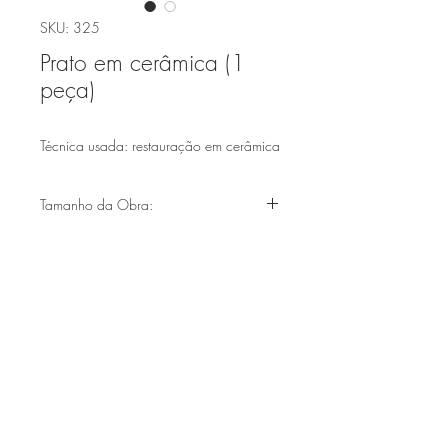
SKU: 325
Prato em cerâmica (1
peça)
Técnica usada: restauração em cerâmica
Tamanho da Obra:
(31X31diam)
Faça parte de nossa lista de emails
Assine Já