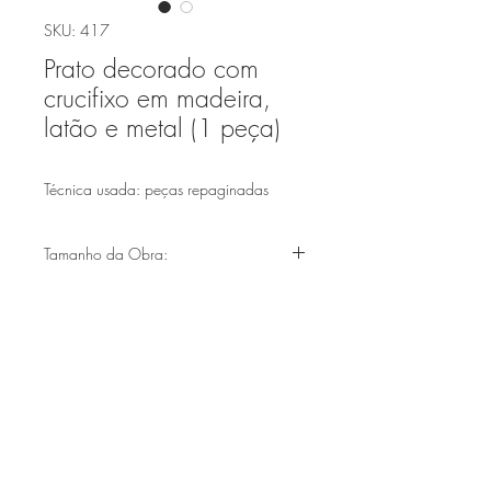
SKU: 417
Prato decorado com
crucifixo em madeira,
latão e metal (1 peça)
Técnica usada: peças repaginadas
Tamanho da Obra:
(39x39cm)
Faça parte de nossa lista de emails
Assine Já