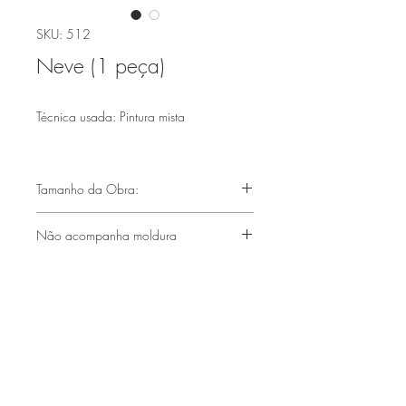
SKU: 512
Neve (1 peça)
Técnica usada: Pintura mista
Tamanho da Obra:
(66X48cm)
Não acompanha moldura
Compre também a moldura para esta
obra.
Clique aqui
Faça parte de nossa lista de emails
Assine Já