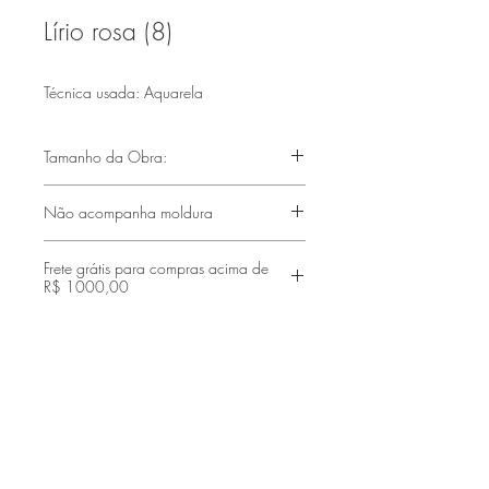
Lírio rosa (8)
Técnica usada: Aquarela
Tamanho da Obra:
(420x297mm)
Não acompanha moldura
Frete grátis para compras acima de
R$ 1000,00
Faça parte de nossa lista de emails
Assine Já