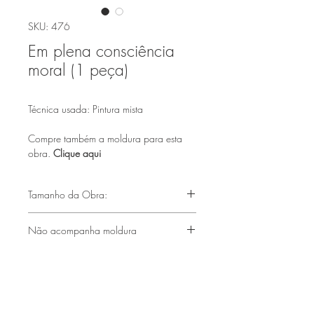
SKU: 476
Em plena consciência
moral (1 peça)
Técnica usada: Pintura mista
Compre também a moldura para esta
obra.
Clique aqui
Tamanho da Obra:
(66X48cm)
Não acompanha moldura
Faça parte de nossa lista de emails